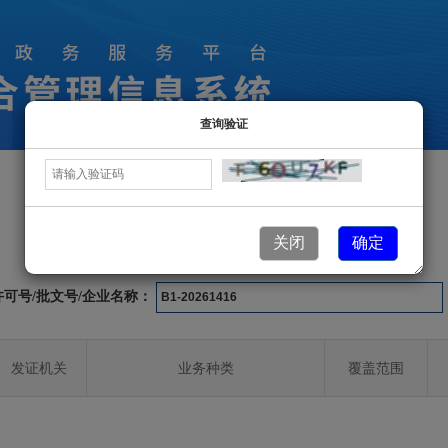
查询验证
许可业务信息
关闭
确定
许可号/批文号/企业名称：
发证机关
业务种类
覆盖范围