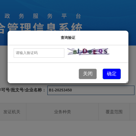
查询验证
许可业务信息
关闭
确定
许可号/批文号/企业名称：
发证机关
业务种类
覆盖范围