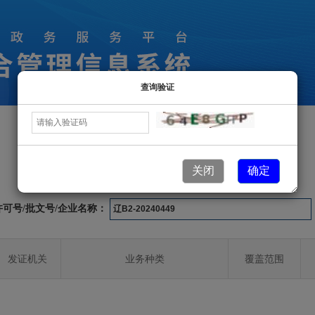
查询验证
许可业务信息
关闭
确定
许可号/批文号/企业名称：
发证机关
业务种类
覆盖范围