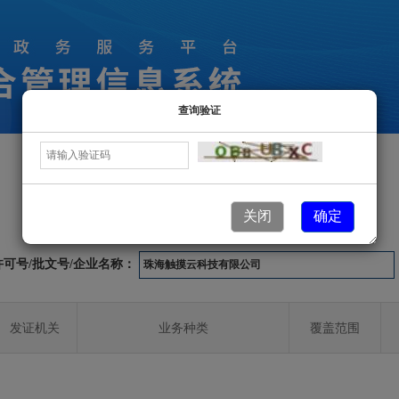
查询验证
许可业务信息
关闭
确定
许可号/批文号/企业名称：
发证机关
业务种类
覆盖范围