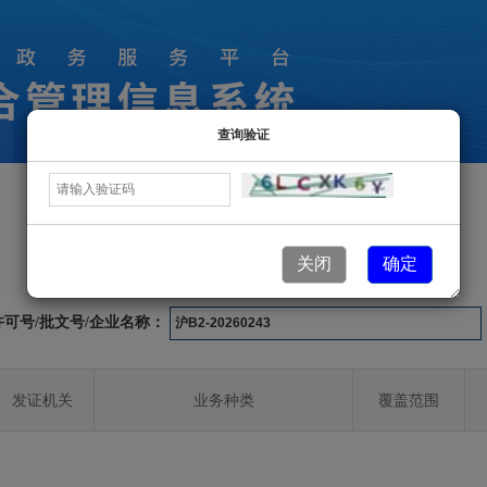
查询验证
许可业务信息
关闭
确定
许可号/批文号/企业名称：
发证机关
业务种类
覆盖范围