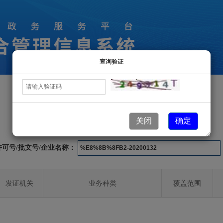
查询验证
许可业务信息
关闭
确定
许可号/批文号/企业名称：
发证机关
业务种类
覆盖范围