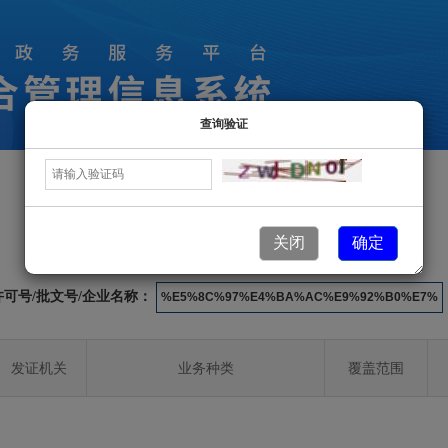
查询验证
许可业务信息
关闭
确定
许可号/批文号/企业名称：
发证机关
业务种类
覆盖范围